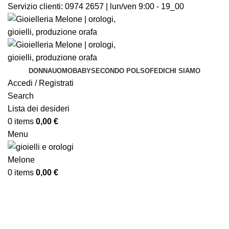
Servizio clienti:
0974 2657 | lun/ven 9:00 - 19_00
DONNA
UOMO
BABY
SECONDO POLSO
FEDI
CHI SIAMO
Accedi / Registrati
Search
Lista dei desideri
0
items
0,00
€
Menu
0
items
0,00
€
oro rosa