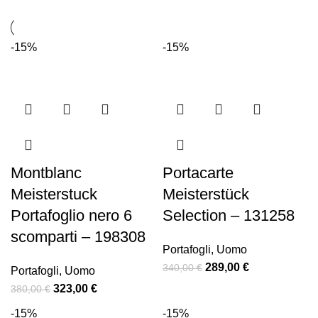
-15%
-15%
Montblanc
Portacarte
Meisterstuck
Meisterstück
Portafoglio nero 6
Selection – 131258
scomparti – 198308
Portafogli
,
Uomo
289,00
€
340,00
€
Portafogli
,
Uomo
323,00
€
380,00
€
-15%
-15%