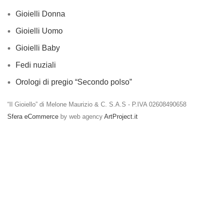
Gioielli Donna
Gioielli Uomo
Gioielli Baby
Fedi nuziali
Orologi di pregio “Secondo polso”
“Il Gioiello” di Melone Maurizio & C. S.A.S - P.IVA 02608490658
Sfera eCommerce
by web agency
ArtProject.it
Spedizioni gratuite per ordini a partire da €50
Negozio
Filters