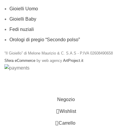
Gioielli Uomo
Gioielli Baby
Fedi nuziali
Orologi di pregio “Secondo polso”
“Il Gioiello” di Melone Maurizio & C. S.A.S - P.IVA 02608490658
Sfera eCommerce
by web agency
ArtProject.it
Spedizioni gratuite per ordini a partire da €50
Negozio
Wishlist
0
Carrello