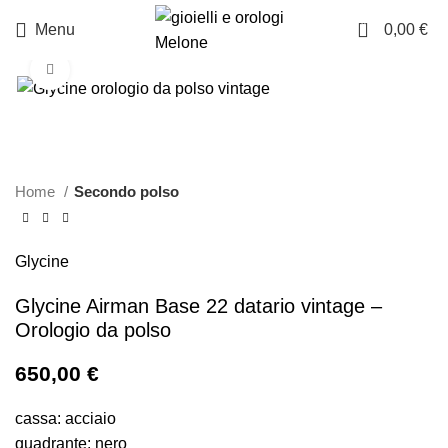
0
Menu
0,00
€
Click to enlarge
Home
Secondo polso
Glycine
Glycine Airman Base 22 datario vintage –
Orologio da polso
650,00
€
cassa: acciaio
quadrante: nero