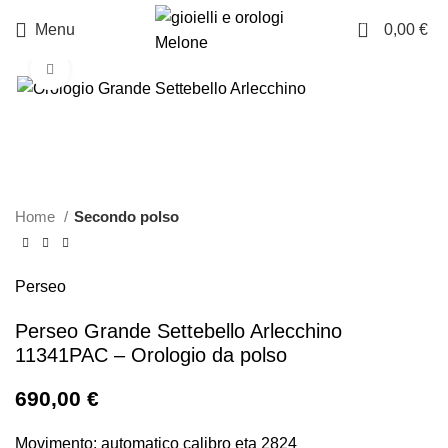
0
Menu
0,00
€
Click to enlarge
Home
Secondo polso
Perseo
Perseo Grande Settebello Arlecchino
11341PAC – Orologio da polso
690,00
€
Movimento: automatico calibro eta 2824