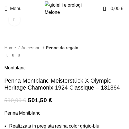
0
Menu
0,00
€
Click to enlarge
-15%
Home
Accessori
Penne da regalo
Montblanc
Penna Montblanc Meisterstück X Olympic
Heritage Chamonix 1924 Classique – 131364
501,50
€
590,00
€
Penna Montblanc
Realizzata in pregiata resina color grigio-blu.