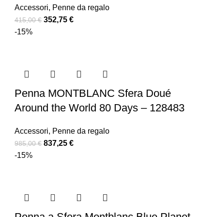
Accessori
,
Penne da regalo
352,75
€
415,00
€
-15%
Penna MONTBLANC Sfera Doué
Around the World 80 Days – 128483
Accessori
,
Penne da regalo
837,25
€
985,00
€
-15%
Penna a Sfera Montblanc Blue Planet