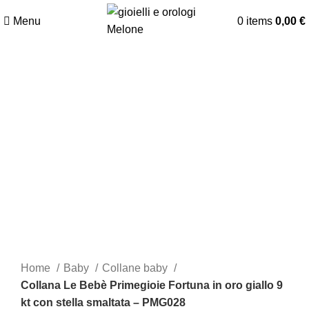
Menu
0
items
0,00
€
Click to enlarge
Home
Baby
Collane baby
Collana Le Bebè Primegioie Fortuna in oro giallo 9
kt con stella smaltata – PMG028