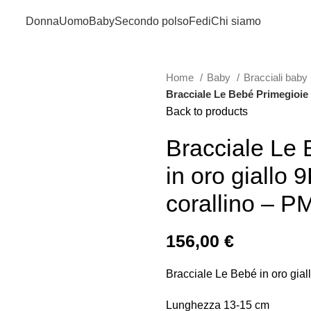
Donna
Uomo
Baby
Secondo polso
Fedi
Chi siamo
Home
Baby
Bracciali baby
Bracciale Le Bebé Primegioie 
Back to products
Bracciale Le 
in oro giallo 
corallino – 
156,00
€
Bracciale Le Bebé in oro gial
Lunghezza 13-15 cm