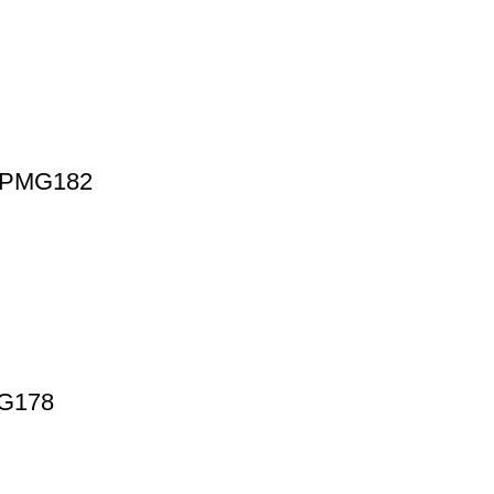
 – PMG182
MG178