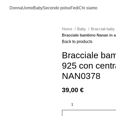
Donna
Uomo
Baby
Secondo polso
Fedi
Chi siamo
Home
Baby
Bracciali baby
Bracciale bambino Nanan in a
Back to products
Bracciale ba
925 con centr
NAN0378
39,00
€