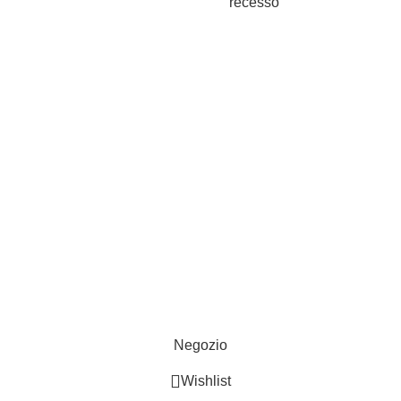
recesso
Spedizioni gratuite per ordini a partire da €50
Negozio
Wishlist