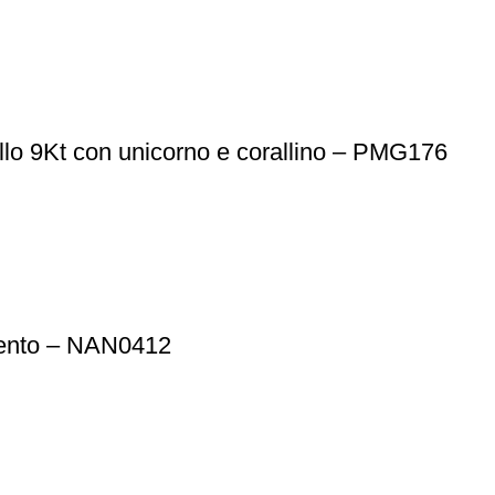
allo 9Kt con unicorno e corallino – PMG176
gento – NAN0412