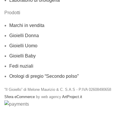
Laboratorio di orologeria
Prodotti
Marchi in vendita
Gioielli Donna
Gioielli Uomo
Gioielli Baby
Fedi nuziali
Orologi di pregio “Secondo polso”
“Il Gioiello” di Melone Maurizio & C. S.A.S - P.IVA 02608490658
Sfera eCommerce
by web agency
ArtProject.it
Spedizioni gratuite per ordini a partire da €50