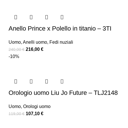
Anello Prince x Polello in titanio – 3TI
Uomo
,
Anelli uomo
,
Fedi nuziali
216,00
€
240,00
€
-10%
Orologio uomo Liu Jo Future – TLJ2148
Uomo
,
Orologi uomo
107,10
€
119,00
€