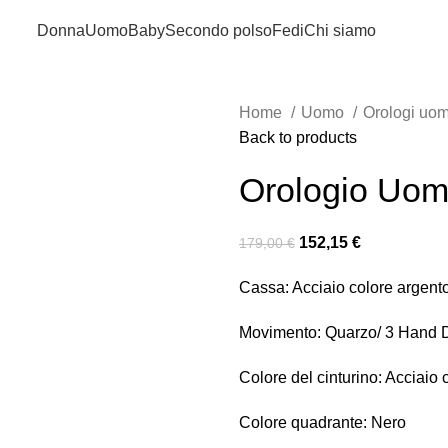
Donna
Uomo
Baby
Secondo polso
Fedi
Chi siamo
Home
Uomo
Orologi uo
Back to products
Orologio Uom
152,15
€
179,00
€
Cassa: Acciaio colore argen
Movimento: Quarzo/ 3 Hand 
Colore del cinturino: Acciaio 
Colore quadrante: Nero