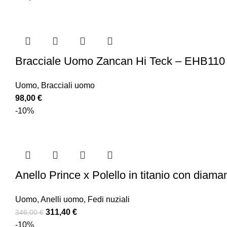
Bracciale Uomo Zancan Hi Teck – EHB110
Uomo
,
Bracciali uomo
98,00
€
-10%
Anello Prince x Polello in titanio con diaman
Uomo
,
Anelli uomo
,
Fedi nuziali
311,40
€
346,00
€
-10%