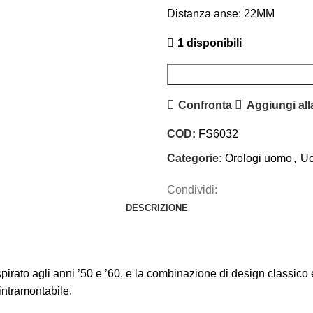
Distanza anse: 22MM
1 disponibili
Confronta
Aggiungi alla
COD:
FS6032
Categorie:
Orologi uomo
,
U
Condividi:
DESCRIZIONE
 ispirato agli anni ’50 e ’60, e la combinazione di design class
 intramontabile.