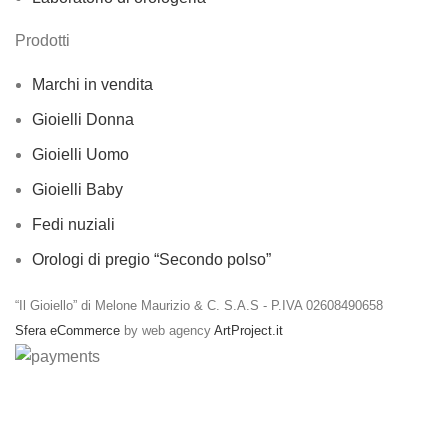
Prodotti
Marchi in vendita
Gioielli Donna
Gioielli Uomo
Gioielli Baby
Fedi nuziali
Orologi di pregio “Secondo polso”
“Il Gioiello” di Melone Maurizio & C. S.A.S - P.IVA 02608490658
Sfera eCommerce
by web agency
ArtProject.it
Spedizioni gratuite per ordini a partire da €50