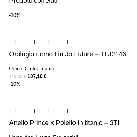
Prodotti correlati
-10%
Orologio uomo Liu Jo Future – TLJ2146
Uomo
,
Orologi uomo
107,10
€
119,00
€
-10%
Anello Prince x Polello in titanio – 3TI