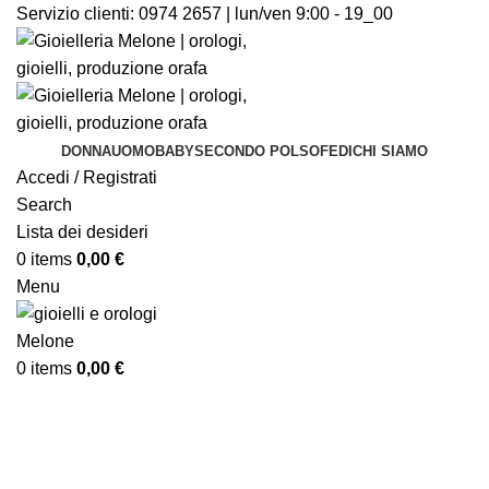
Servizio clienti:
0974 2657 | lun/ven 9:00 - 19_00
DONNA
UOMO
BABY
SECONDO POLSO
FEDI
CHI SIAMO
Accedi / Registrati
Search
Lista dei desideri
0
items
0,00
€
Menu
0
items
0,00
€
-20%
Sold out