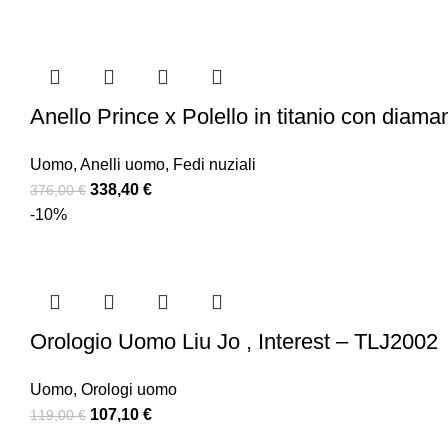
Anello Prince x Polello in titanio con diaman
Uomo
,
Anelli uomo
,
Fedi nuziali
338,40
€
376,00
€
-10%
Orologio Uomo Liu Jo , Interest – TLJ2002
Uomo
,
Orologi uomo
107,10
€
119,00
€