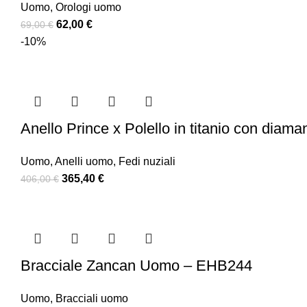
Uomo
,
Orologi uomo
62,00
€
69,00
€
-10%
Anello Prince x Polello in titanio con diaman
Uomo
,
Anelli uomo
,
Fedi nuziali
365,40
€
406,00
€
Bracciale Zancan Uomo – EHB244
Uomo
,
Bracciali uomo