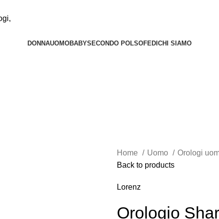
DONNA
UOMO
BABY
SECONDO POLSO
FEDI
CHI SIAMO
Home
Uomo
Orologi uo
Back to products
Lorenz
Orologio Sha