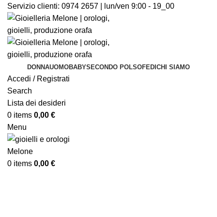
Servizio clienti:
0974 2657 | lun/ven 9:00 - 19_00
DONNA
UOMO
BABY
SECONDO POLSO
FEDI
CHI SIAMO
Accedi / Registrati
Search
Lista dei desideri
0
items
0,00
€
Menu
0
items
0,00
€
-15%