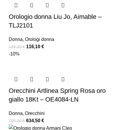
Orologio donna Liu Jo, Aimable –
TLJ2101
Donna
,
Orologi donna
116,10
€
129,00
€
-10%
Orecchini Artlinea Spring Rosa oro
giallo 18Kt – OE4084-LN
Donna
,
Orecchini
634,50
€
705,00
€