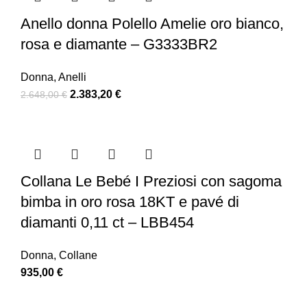
Anello donna Polello Amelie oro bianco,
rosa e diamante – G3333BR2
Donna
,
Anelli
2.383,20
€
2.648,00
€
Collana Le Bebé I Preziosi con sagoma
bimba in oro rosa 18KT e pavé di
diamanti 0,11 ct – LBB454
Donna
,
Collane
935,00
€