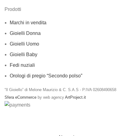
Prodotti
Marchi in vendita
Gioielli Donna
Gioielli Uomo
Gioielli Baby
Fedi nuziali
Orologi di pregio “Secondo polso”
“Il Gioiello” di Melone Maurizio & C. S.A.S - P.IVA 02608490658
Sfera eCommerce
by web agency
ArtProject.it
Spedizioni gratuite per ordini a partire da €50