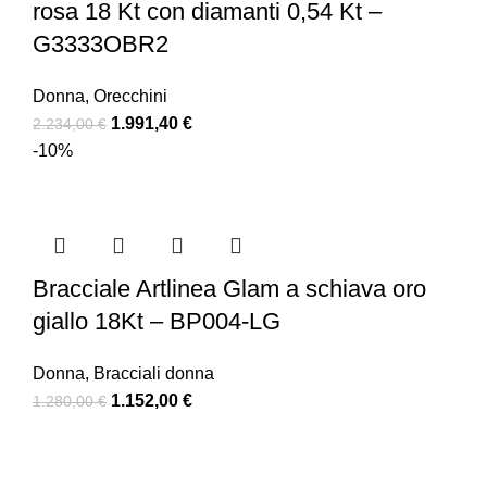
rosa 18 Kt con diamanti 0,54 Kt –
G3333OBR2
Donna
,
Orecchini
1.991,40
€
2.234,00
€
-10%
Bracciale Artlinea Glam a schiava oro
giallo 18Kt – BP004-LG
Donna
,
Bracciali donna
1.152,00
€
1.280,00
€