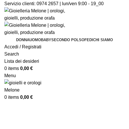
Servizio clienti:
0974 2657 | lun/ven 9:00 - 19_00
DONNA
UOMO
BABY
SECONDO POLSO
FEDI
CHI SIAMO
Accedi / Registrati
Search
Lista dei desideri
0
items
0,00
€
Menu
0
items
0,00
€
Click to enlarge