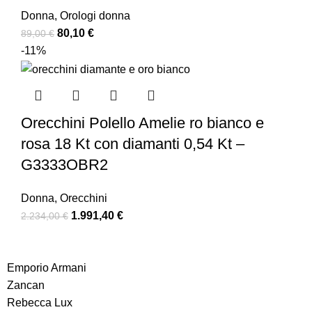
Donna
,
Orologi donna
80,10
€
89,00
€
-11%
Orecchini Polello Amelie ro bianco e
rosa 18 Kt con diamanti 0,54 Kt –
G3333OBR2
Donna
,
Orecchini
1.991,40
€
2.234,00
€
Emporio Armani
Zancan
Rebecca Lux