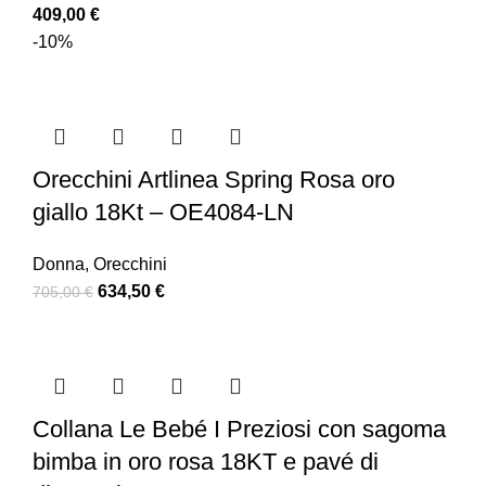
409,00
€
-10%
Orecchini Artlinea Spring Rosa oro
giallo 18Kt – OE4084-LN
Donna
,
Orecchini
634,50
€
705,00
€
Collana Le Bebé I Preziosi con sagoma
bimba in oro rosa 18KT e pavé di