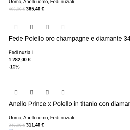
Uomo
,
Anelli uomo
,
Fedi nuziali
365,40
€
406,00
€
Fede Polello oro champagne e diamante 
Fedi nuziali
1.282,00
€
-10%
Anello Prince x Polello in titanio con diaman
Uomo
,
Anelli uomo
,
Fedi nuziali
311,40
€
346,00
€