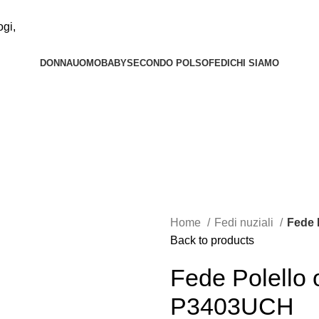
DONNA
UOMO
BABY
SECONDO POLSO
FEDI
CHI SIAMO
Home
Fedi nuziali
Fede 
Back to products
Fede Polello
P3403UCH