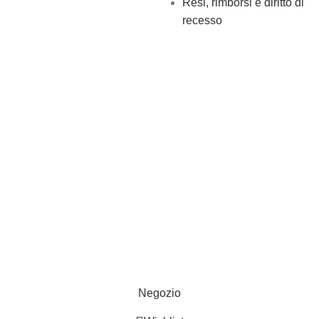
Resi, rimborsi e diritto di
recesso
Spedizioni gratuite per ordini a partire da €50
Negozio