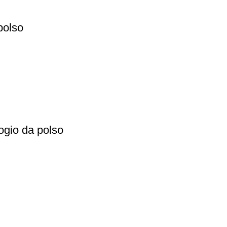
polso
ogio da polso