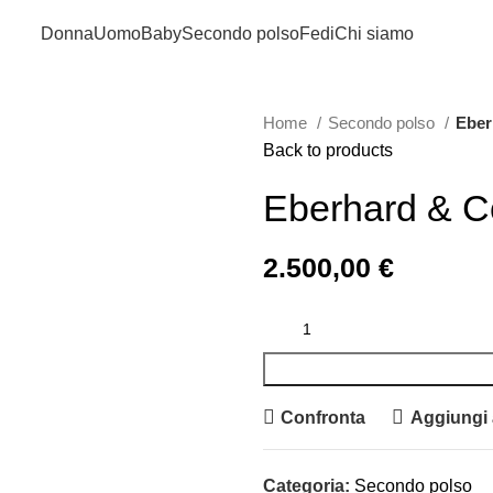
Donna
Uomo
Baby
Secondo polso
Fedi
Chi siamo
Home
Secondo polso
Eber
Back to products
Eberhard & C
2.500,00
€
Confronta
Aggiungi a
Categoria:
Secondo polso