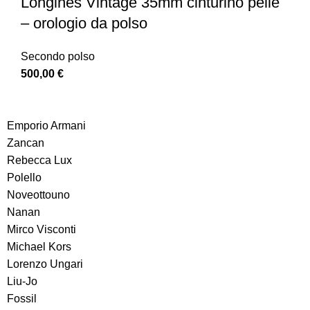
Longines Vintage 35mm cinturino pelle
– orologio da polso
Secondo polso
500,00
€
Emporio Armani
Zancan
Rebecca Lux
Polello
Noveottouno
Nanan
Mirco Visconti
Michael Kors
Lorenzo Ungari
Liu-Jo
Fossil