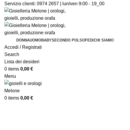
Servizio clienti:
0974 2657 | lun/ven 9:00 - 19_00
DONNA
UOMO
BABY
SECONDO POLSO
FEDI
CHI SIAMO
Accedi / Registrati
Search
Lista dei desideri
0
items
0,00
€
Menu
0
items
0,00
€
Sold out