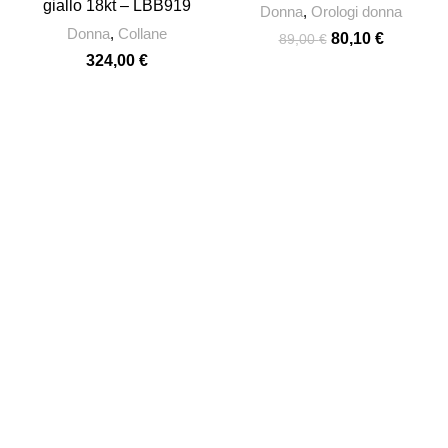
giallo 18kt – LBB919
Donna
,
Orologi donna
Donna
,
Collane
80,10
€
89,00
€
324,00
€