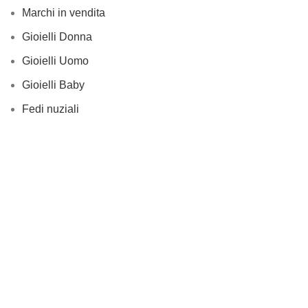
Marchi in vendita
Gioielli Donna
Gioielli Uomo
Gioielli Baby
Fedi nuziali
Orologi di pregio “Secondo polso”
“Il Gioiello” di Melone Maurizio & C. S.A.S - P.IVA 02608490658
Sfera eCommerce
by web agency
ArtProject.it
Spedizioni gratuite per ordini a partire da €50