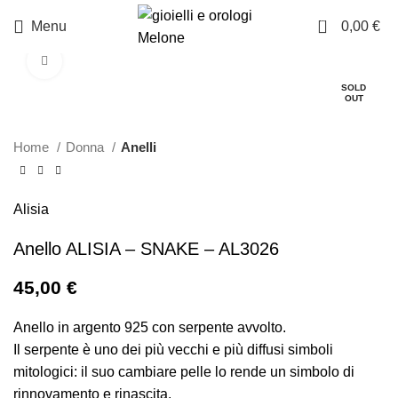
0
Menu
0,00
€
Click to enlarge
SOLD
OUT
Home
Donna
Anelli
Alisia
Anello ALISIA – SNAKE – AL3026
45,00
€
Anello in argento 925 con serpente avvolto.
Il serpente è uno dei più vecchi e più diffusi simboli
mitologici: il suo cambiare pelle lo rende un simbolo di
rinnovamento e rinascita.